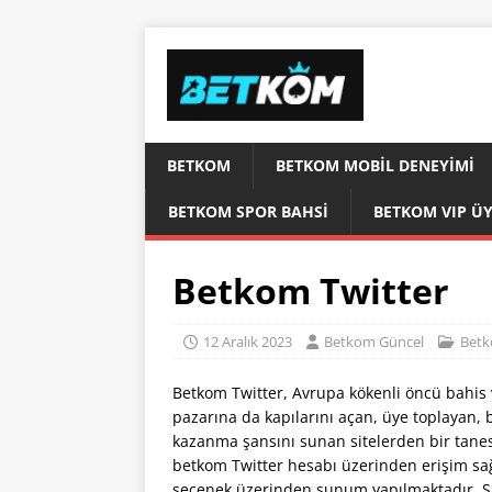
BETKOM
BETKOM MOBIL DENEYIMI
BETKOM SPOR BAHSI
BETKOM VIP Ü
Betkom Twitter
12 Aralık 2023
Betkom Güncel
Betk
Betkom Twitter, Avrupa kökenli öncü bahis ve
pazarına da kapılarını açan, üye toplayan, 
kazanma şansını sunan sitelerden bir tanesid
betkom Twitter hesabı üzerinden erişim sağl
seçenek üzerinden sunum yapılmaktadır. Siz