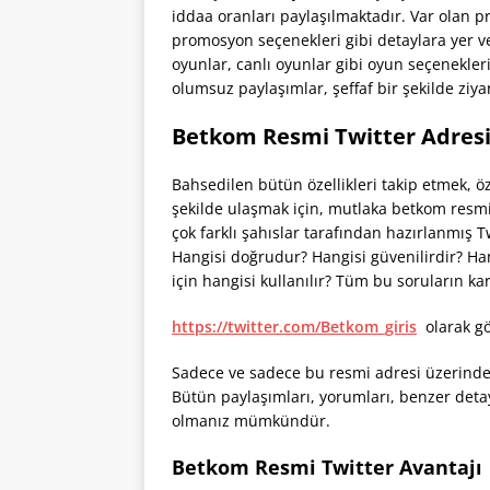
iddaa oranları paylaşılmaktadır. Var olan
promosyon seçenekleri gibi detaylara yer ver
oyunlar, canlı oyunlar gibi oyun seçenekler
olumsuz paylaşımlar, şeffaf bir şekilde ziya
Betkom Resmi Twitter Adres
Bahsedilen bütün özellikleri takip etmek, öz
şekilde ulaşmak için, mutlaka betkom resmi 
çok farklı şahıslar tarafından hazırlanmış Tw
Hangisi doğrudur? Hangisi güvenilirdir? Han
için hangisi kullanılır? Tüm bu soruların k
https://twitter.com/Betkom_giris
olarak gö
Sadece ve sadece bu resmi adresi üzerinden 
Bütün paylaşımları, yorumları, benzer detay
olmanız mümkündür.
Betkom Resmi Twitter Avantajı