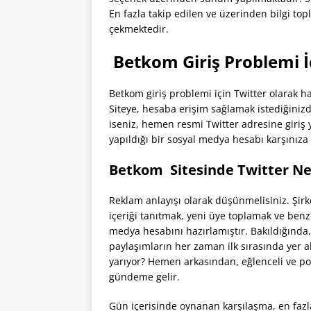
En fazla takip edilen ve üzerinden bilgi t
çekmektedir.
Betkom Giriş Problemi İ
Betkom giriş problemi için Twitter olarak h
Siteye, hesaba erişim sağlamak istediğinizde
iseniz, hemen resmi Twitter adresine giriş y
yapıldığı bir sosyal medya hesabı karşınıza 
Betkom Sitesinde Twitter Ne 
Reklam anlayışı olarak düşünmelisiniz. Şirk
içeriği tanıtmak, yeni üye toplamak ve ben
medya hesabını hazırlamıştır. Bakıldığında, 
paylaşımların her zaman ilk sırasında yer a
yarıyor? Hemen arkasından, eğlenceli ve p
gündeme gelir.
Gün içerisinde oynanan karşılaşma, en fazl