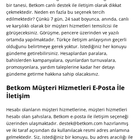
bir tanesi, Betkom canlı destek ile iletişim olarak dikkat
çekmektedir. Neden en fazla bu seçenek tercih
edilmektedir? Çünkü 7 gün, 24 saat boyunca, anında, canlı
ve karşılıklı olarak bir müşteri hizmetleri temsilcisi ile
görüşeceksiniz. Görüşme, pencere üzerinden ve yazılı
ortamda yapılmaktadır. Türkçe iletişim anlayışının geçerli
olduğunu belirtmeye gerek yoktur. İstediğiniz her konuyu
gündeme getirebilirsiniz. Hesaplardan paralara,
bahislerden kampanyalara, oyunlardan turnuvalara,
promosyonlara, yardım taleplerine kadar her detayı
gündeme getirme hakkına sahip olacaksınız.
Betkom Müşteri Hizmetleri E-Posta İle
İletişim
Hesabı olanların müşteri hizmetlerine, müşteri hizmetleri
hesabı olan şahıslara, Betkom e-posta ile iletişim seçeneği
üzerinden ulaşmaktadır.
destek@betkom.com
hazırlanmış
ve iki taraf açısından da kullanılacak resmi adres anlamına
gelmektedir. Siz, istediğiniz bir konuyu, bu adres aracılığı ile