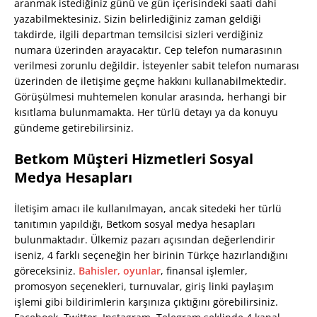
aranmak istediğiniz günü ve gün içerisindeki saati dahi
yazabilmektesiniz. Sizin belirlediğiniz zaman geldiği
takdirde, ilgili departman temsilcisi sizleri verdiğiniz
numara üzerinden arayacaktır. Cep telefon numarasının
verilmesi zorunlu değildir. İsteyenler sabit telefon numarası
üzerinden de iletişime geçme hakkını kullanabilmektedir.
Görüşülmesi muhtemelen konular arasında, herhangi bir
kısıtlama bulunmamakta. Her türlü detayı ya da konuyu
gündeme getirebilirsiniz.
Betkom Müşteri Hizmetleri Sosyal
Medya Hesapları
İletişim amacı ile kullanılmayan, ancak sitedeki her türlü
tanıtımın yapıldığı, Betkom sosyal medya hesapları
bulunmaktadır. Ülkemiz pazarı açısından değerlendirir
iseniz, 4 farklı seçeneğin her birinin Türkçe hazırlandığını
göreceksiniz.
Bahisler, oyunlar
, finansal işlemler,
promosyon seçenekleri, turnuvalar, giriş linki paylaşım
işlemi gibi bildirimlerin karşınıza çıktığını görebilirsiniz.