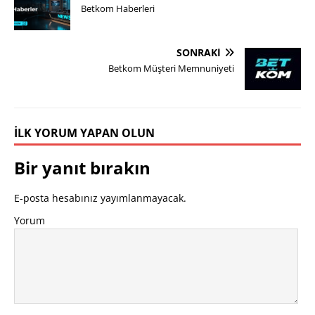
Betkom Haberleri
SONRAKI
Betkom Müşteri Memnuniyeti
İLK YORUM YAPAN OLUN
Bir yanıt bırakın
E-posta hesabınız yayımlanmayacak.
Yorum