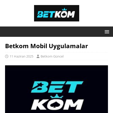
Betkom Mobil Uygulamalar
11 Haziran 2025
Betkom Güncel