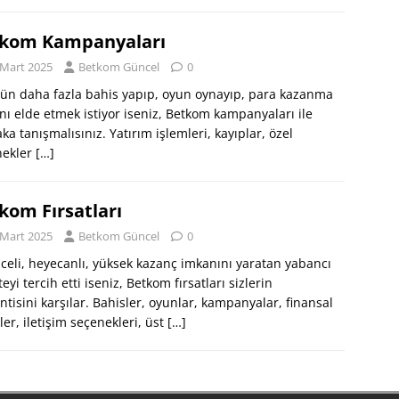
kom Kampanyaları
 Mart 2025
Betkom Güncel
0
ün daha fazla bahis yapıp, oyun oynayıp, para kazanma
nı elde etmek istiyor iseniz, Betkom kampanyaları ile
ka tanışmalısınız. Yatırım işlemleri, kayıplar, özel
nekler
[…]
kom Fırsatları
 Mart 2025
Betkom Güncel
0
celi, heyecanlı, yüksek kazanç imkanını yaratan yabancı
teyi tercih etti iseniz, Betkom fırsatları sizlerin
ntisini karşılar. Bahisler, oyunlar, kampanyalar, finansal
ler, iletişim seçenekleri, üst
[…]