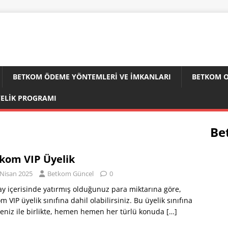
BETKOM ÖDEME YÖNTEMLERI VE İMKANLARI
BETKOM O
YELIK PROGRAMI
Be
kom VIP Üyelik
 Nisan 2025
Betkom Güncel
0
ay içerisinde yatırmış olduğunuz para miktarına göre,
m VIP üyelik sınıfına dahil olabilirsiniz. Bu üyelik sınıfına
niz ile birlikte, hemen hemen her türlü konuda
[…]